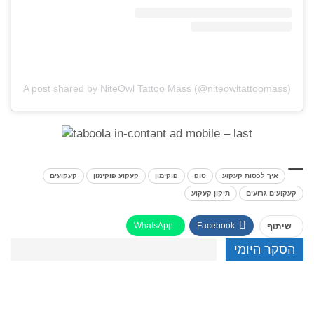
A post shared by NiteOwl Tattoo Mass (@niteowltattoomass)
איך לכסות קעקוע
טופ
פוקימון
קעקוע פוקימון
קעקועים
קעקועים גרועים
תיקון קעקוע
WhatsApp
Facebook
שיתוף
הסקר היומי