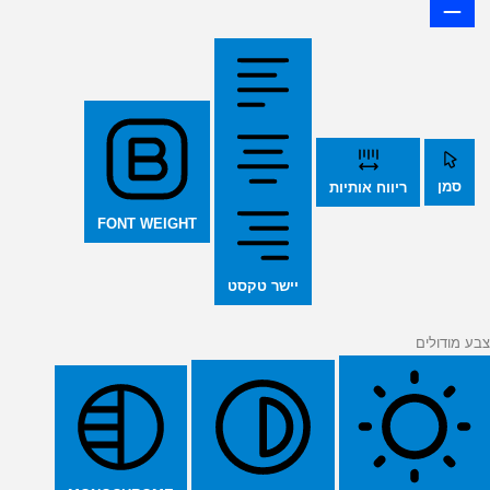
סמן
ריווח אותיות
FONT WEIGHT
יישר טקסט
צבע מודולים