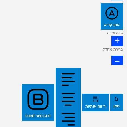
גופן קריא
גובה שורה
ברירת מחדל
סמן
ריווח אותיות
FONT WEIGHT