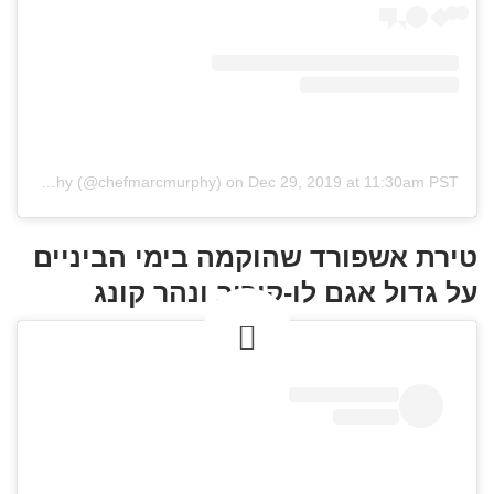
A post shared by Chef Marc Murphy (@chefmarcmurphy)
on
Dec 29, 2019 at 11:30am PST
טירת אשפורד שהוקמה בימי הביניים
על גדול אגם לו-קוריב ונהר קונג