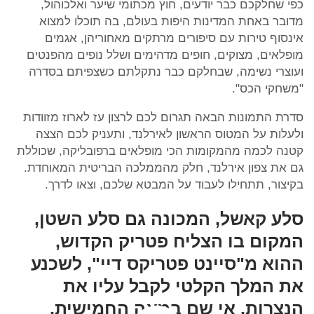
כפי שחלקכם כבר יודעים, חוץ מכתומי שיער ואלכוהול,
מדובר באחת המדינות היפות בעולם, בה תוכלו למצוא
אינסוף טירות עם סיפורים מרתקים מאחוריהן, אגמים
מופלאים, מצוקים, חופים מדהימים ושלל נופים מהפנטים
ועוצרי נשימה, שבחלקם כבר נתקלתם כשצפיתם בסדרה
"משחקי הכס".
סדרת התמונות הבאה תגרום לכם לרצון עז לארוז מזוודות
ולעלות על המטוס הראשון לאירלנד, ותעניק לכם הצצה
קטנה לכמה מהמקומות הכי מופלאים ברפובליקה, שכוללת
גם את צפון אירלנד, חלק מהממלכה הבריטית המאוחדת.
בקיצור, תתחילו לעבוד על המבטא שלכם, וצאו לדרך.
סלע קאשל, המכונה גם סלע השטן,
המקום בו הצליח פטריק הקדוש,
ההוא מ"סיינט פטריקס דיי", לשכנע
את המלך הקלטי לקבל עליו את
הנצרות, אי שם במאה החמישית.