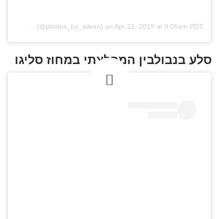
(@photos_by_aileen)
on
Apr 21, 2019 at 9:06am PDT
סלע בנבולבין המפלצתי במחוז סליגו