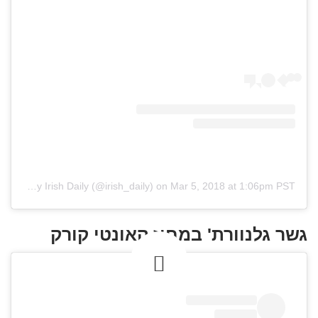
A post shared by Irish Daily (@irish_daily)
on
Mar 5, 2018 at 1:06pm PST
גשר גלנוורת' במחוז קאונטי קורק