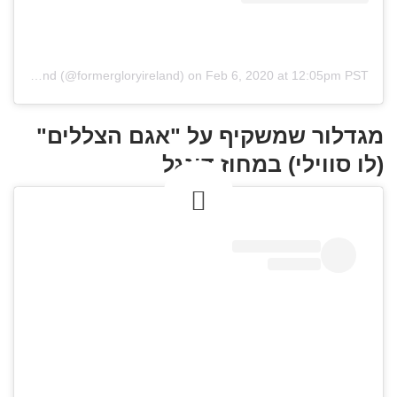
A post shared by Period Property in Ireland (@formergloryireland)
on
Feb 6, 2020 at 12:05pm PST
מגדלור שמשקיף על "אגם הצללים"
(לו סווילי) במחוז דונגל