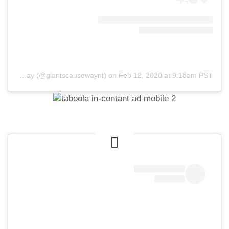
A post shared by Giant's Causeway (@giantscausewaynt)
on
Feb 12, 2020 at 9:18am PST