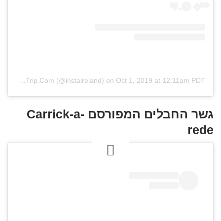
A post shared by Visit TheIrishRoadTrip.Com (@instaireland)
on
Oct 1, 2019 at 12:11am PDT
גשר החבלים המפורסם Carrick-a-
rede