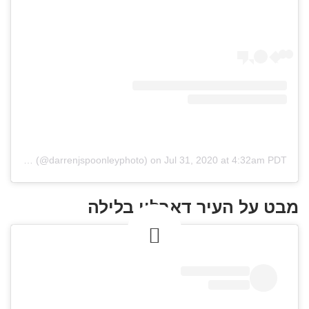
(@darrenjspoonleyphoto)
on
Jul 31, 2020 at 4:32am PDT
מבט על העיר דאבלין בלילה