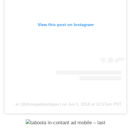
View this post on Instagram
A post shared by DonegalDaytripper (@donegaldaytripper)
on
Jun 1, 2018 at 12:57pm PDT