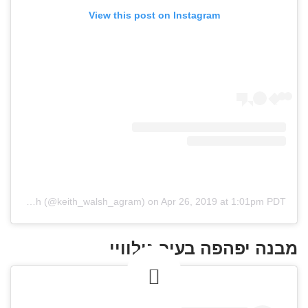
View this post on Instagram
A post shared by Keith Walsh (@keith_walsh_agram)
on
Apr 26, 2019 at 1:01pm PDT
מבנה יפהפה בעיר גולוויי