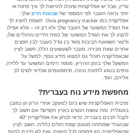
עדיין, אבל יש אפליקציות שיוכלו להראות לך איך פחות או
יותר נראה העובר לפי המספר של
שבועות הריון
שלך.
אפליקציה כמו Ovia pregnancy tracker תשמח להציג לך
את הגודל המשוער של העובר שלך ולא רק זה – אלא אפילו
להציג לך את הגודל המשוער של כפות הידיים והרגליים שלו,
וליצור השוואות חביבות מאד בין גודל העובר לבין חפצים
אחרים שאת מכירה. מעבר לשעשועים הללו, חשוב לציין
שבאפליקציה תוכלי גם למצוא מידע נוסף, למשל על
המשקל שלך בזמן ההיריון, מספר הימים המשוער עד ללידה,
טיפים בנוגע לתזונה נכונה, סימפטומים שכדאי לשים לב
אליהם, ועוד.
מחפשת מידע נוח בעברית?
מרבית האפליקציות שיש כיום למעקב אחרי הריון הן כמובן
באנגלית. ומה עושות הנשים בארץ הקודש? אם חשוב לך
לקבל תכנים בעברית, כדאי לבחון את אפליקציית "40
שבועות" שפותחה מטעם קופת חולים כללית. חשוב לציין
שהאפליקציה הזו פתוחה לכל הנשים, ואת לא חייבת להיות