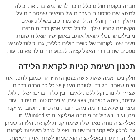
חברה בקופת חולים כללית כדי להשתמש בה. את יכולה
למצוא שם סרטונים בעברית של רופאים שמסבירים על
תהליך ההיריון והלידה, לחפש מדריכים בשלל נושאים
הקשורים להריון שלך, ולקבל מידע אמין דרך מומחים
מובילים שתוכלי לשאול אותם באופן ישיר שאלות שונות.
נשים שהן לקוחות של קופת חולים כללית, גם יכולות להגיש
טפסים שונים דרך האפליקציה, לקבוע תורים לרופאים, ועוד.
תכנון רשימת קניות לקראת הלידה
חלק ניכר ממה שאת עושה בזמן ההיריון זה כמובן לתכנן את
היום שאחרי הלידה. לטובת העניין יש כל כך הרבה דברים
שצריך לקנות, וקל ללכת לאיבוד בין כל הדברים: עגלה, לול,
עריסה, כיסא בטיחות, צעצועים, אוניברסיטה, מוניטור, ועוד
ומצרים שלא ברור מה מהם חובה, מה פחות חשוב, מי יקנה
מה, ועוד. בשביל זה פותחה אפליקציית Wunderlist. זו
אפליקציה נוחה מאד של רשימת קניות לקראת הלידה, שניתן
גם לחלק לפי קטגוריות שונות, ואפילו לנהל משימות לקראת
הלידה. היתרון באפליקציה הוא שניתן לשתף את הרשימות