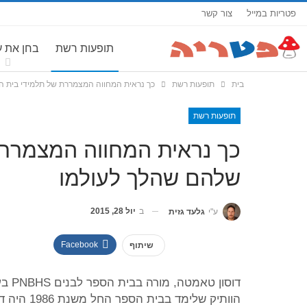
פטריות במייל
צור קשר
תופעות רשת
בחן את 
בית
תופעות רשת
כך נראית המחווה המצמררת של תלמידי בית ה
תופעות רשת
כך נראית המחווה המצמררת
שלהם שהלך לעולמו
ב
יול 28, 2015
ע"י
גלעד גזית
Facebook
שיתוף
דוסו
הוותיק של