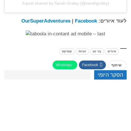
A post shared by Sarah Graley (@sarahgraley)
לעוד איורים:
Facebook
|
OurSuperAdventures
איורים
בני זוג
זוגיות
קומיקס
WhatsApp
Facebook
שיתוף
הסקר היומי