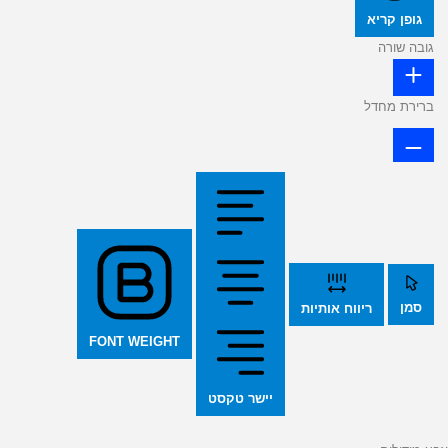
גופן קריא
גובה שורה
ברירת מחדל
סמן
ריווח אותיות
FONT WEIGHT
יישר טקסט