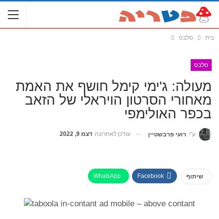
בית
סלבס
סלבס
מעולה: ג'ימי קימל חושף את האמת
מאחורי הסרטון הויראלי של הזאב
בכפר האולימפי
עודכן לאחרונה
דצמ 9, 2022
ע"י
רועי פרבשטיין
WhatsApp
Facebook
שיתוף