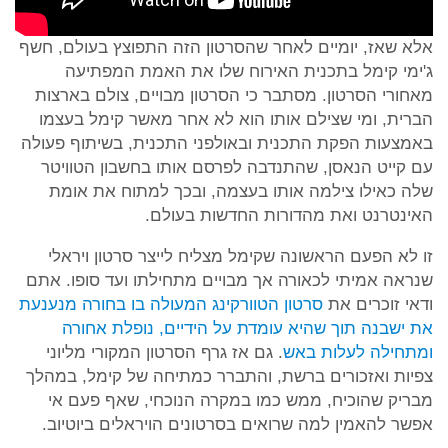
אלא שאז, יומיים לאחר שהסרטון הזה התפוצץ בעולם, חשף
ג'ימי קימל בתכנית האירוח שלו את האמת המפתיעה
מאחורי הסרטון. מסתבר כי הסרטון מבויים, צולם בארצות
הברית, ומי שצילם אותו הוא לא אחר מאשר קימל בעצמו
באמצעות הפקת התכנית ובאולפני התכנית, בשיתוף פעולה
עם קייט הנאסן, שהתנדבה לפרסם אותו בחשבון הטוויטר
שלה כאילו צילמה אותו בעצמה, ובכך למתוח את אומת
האינטרנט ואת מהדורות החדשות בעולם.
זו לא הפעם הראשונה שקימל מצליח לייצר סרטון ויראלי
שנראה אמיתי לכאורה אך מבויים מתחילתו ועד סופו. אתם
ודאי זוכרים את
סרטון הטוורקינג המעולה בו בחורה מנענעת
את ישבנה תוך שהיא עומדת על הידיים, נופלת אחורה
ומתחילה לעלות באש
. גם אז גרף הסרטון המקורי מליוני
צפיות ואזכורים ברשת, והתברר כמתיחה של קימל, במהלך
מבריק שהוכיח, ממש כמו במקרה הנוכחי, שאף פעם אי
אפשר להאמין למה שרואים בסרטונים הויראלים ביוטיוב.