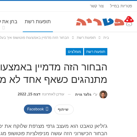
פטריות במייל
צור קשר
תופעות רשת
בחן את 
בית
תופעות רשת
הבחור הזה מדמיין באמצעות פוטושופ איך בע
תופעות רשת
מומלצים
הבחור הזה מדמיין באמצעות
מתנהגים כשאף אחד לא מ
עודכן לאחרונה
דצמ 15, 2022
ע"י
גלעד גזית
Facebook
שיתוף
ג'וליאן טאבט הוא מעצב גרפי מצרפת שלוקח את יכו
הבחור הכישרוני הזה עושה מניפולציות פוטושופ מגנ