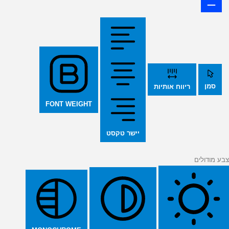
סמן
ריווח אותיות
FONT WEIGHT
יישר טקסט
צבע מודולים