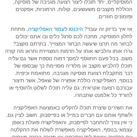
המוסיקליים. יחד תוכלו ליצור רצועה מגניבה של מוסיקה,
הכוללת מקצבים משעשעים, קולות, הרמוניות, אפקטים
ופזמונים חוזרים.
אז איך בדיוק זה עובד?
היכנסו לעמוד האפליקציה
, מתחת
לחלון המוסיקה, מחכה לכם סרגל כלים ובו אתם יכולים
לבחור מה תרצו שיעשה הבחור המצוייר. בחרתם מקצב?
גררו אותו והלבישו אותו על הדמות המצויירת ותראו מה קורה
משם. בכל פעם תתווסף למסך דמות נוספת אשר גם עליה
תוכלו להלביש מקצב או מלודיה מסויימת כך שבסופו של
דבר מתקבלת רצועת מוסיקה מגניבה, מתואמת וכיפית.
בנוסף, האפליקציה כוללת אופציה של שאפל, אשר תיצור
עבורכם רצועה אקראית, גם עליה תוכלו לשלוט ולהוסיף או
להוריד כל אלמנט שתבחרו.
את השירים שיצרת תוכלו להקליט באמצעות האפליקציה
ולשתף אותם עם חברים במייל או בפייסבוק. חשוב לציין גם,
כי אין צורך להתחבר לפייסבוק, והאפליקציה פועלת באופן
עצמאי.בנוסף, האפליקציה מאפשרת לשלוח את ההקלטה