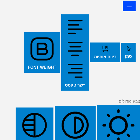
סמן
ריווח אותיות
FONT WEIGHT
יישר טקסט
צבע מודולים