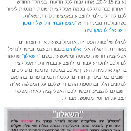
נע בין 15 ל-20, אחוז גבוה לכל הדעות. במהלך החודש
האחרון כבר נתקלנו בכמה אפליקציות שונות המנסות לעזור
לכם להחליט למי להצביע באמצעות סדרת שאלות,
כשהבולטת מביניהן היא
"מצפן הבחירות" של המכון
הישראלי לדמוקרטיה
.
למזלו של צוות הפטריה, אתמול בשעת אחר הצהריים
מאוחרת, התגלה אליו
אלוהים
בכבודו ובעצמו ובישר לנו על
אפליקציה חדשה, פשוטה ומשעשעת בשם
"השאלון"
שתעזור
לנו ולכם להכריע עבור מי להצביע בבחירות. האפליקציה
בודקת את מידת העניין שלכם במספר פרמטרים פוליטים
חשובים כמו ביטחון, חרדים, כלכלה וכמובן פורנו. בהתאם
לנתונים הללו ובתוספת ההכרזה שלכם על המפלגה אליה
חשבתם להצביע, תבשר לכם האפליקציה לאיזה מפלגה
תצביעו. אדיוטי, מטופש, מבריק.