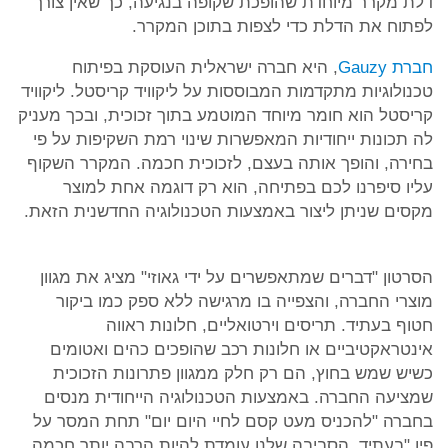
דלת מקרר מיוחדת שהופכת שקופה בנגיעה, כך שאין צורך
לפתוח את הדלת כדי לצפות בתוכן המקרר.
חברת Gauzy
, היא חברה ישראלית העוסקת בפיתוח
טכנולוגיות מתקדמות המבוססות על ליקוויד קריסטל. ליקוויד
קריסטל הוא חומר מיוחד המוטמע בתוך זכוכית, ובכך מעניק
לה תכונות ייחודיות המאפשרות שינוי רמת השקיפות על פי
בחירה, והופך אותה בעצם, לזכוכית חכמה. המקרר השקוף
עליו סיפרנו לכם בפתיחה, הוא רק דוגמה אחת למוצר
מקסים שניתן ליצור באמצעות הטכנולוגיה החדשנית הזאת.
הסרטון "דברים שמתאפשרים על ידי גאוזי" מציג את מגוון
מוצרי החברה, והצפייה בו מרגישה ללא ספק כמו ביקור
חטוף בעתיד. תריסים וירטואליים, חלונות ראווה
אינטראקטיביים או חלונות רכב שהופכים כהים ואטומים
כשיש שמש בחוץ, הם רק חלק ממגוון פתרונות הזכוכית
שמציעה החברה. באמצעות הטכנולוגיה הייחודית מנסים
בחברה "להכניס מעט קסם לחיי היום יום" תחת המסר על
פיו "בעתיד, הסביבה שלנו עומדת להיות הרבה יותר חכמה.