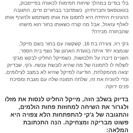
בלי בגדים במהלך שיחות תמימות לכאורה בפיייסבוק,
בוואטסאפ וחברותיהן. כשמדובר בבחורים זרים, התגובה
ההגיונית היחידה היא לחסום את אותו משתמש ולהעיף אותו
לאלף עזאזל, אבל מה קורה כשאותו בחור הוא מישהו
שהבחורה מכירה?
ג'קי רוז, צעירה בת 16, קשקשה עם בחור בשם מייקל,
שנמצא יחד איתה בוועדת הארגון של נשף בית הספר.
השניים דיברו על תלבושות, כשמייקל החליט לבקש מג'קי
לשלוח לו לתמונה של מה שהיא לובשת עכשיו. ג'קי, שבדיוק
יצאה מהמקלחת, הודיעה למייקל שהיא לא במצב לצילומים,
וכדי להוכיח את זה, שלחה תמונה שלה עם מגבת ומסיכת
פנים ירוקה.
בדיוק בשלב הזה, מייקל החליט לנסות את מזלו
ולגרור את השיחה למחוזות פחות הולמים,
והתגובה של ג'קי להתפתחות הלא צפויה היא
פשוט מבריקה ומצחיקה. הנה התכתובת
המלאה: