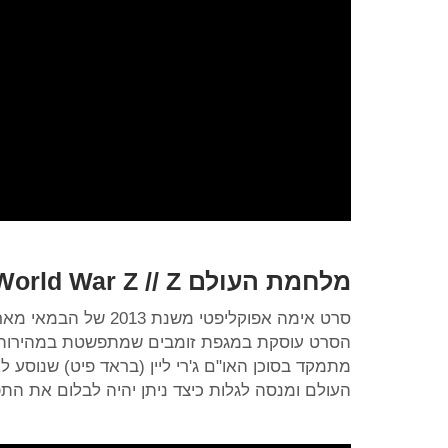
מלחמת העולם
World War Z // Z
סרט אימה אפוקליפטי משנת 2013 של הבמאי מארק פורסטר, בכיכובו של
הסרט עוסקת במגפת זומבים שמתפשטת במהירות ב
מתמקד בסוכן האו"ם ג'רי ליין (בראד פיט) שנוסע ל
העולם ומנסה לגלות כיצד ניתן יהיה לבלום את הת