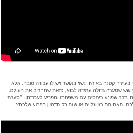
עיירה קטנה באוהיו, נשוי באושר ויש לו עבודה טובה. אלא
חושש שסערה גדולה עתידה לבוא, כזאת שתחריב את העולם.
, דבר שפוגע ביחסים עם משפחתו ומפריע לעבודתו. ״סערת
ם. האם הם רציונליים או שזה רק הדמיון הפרוע שלכם?