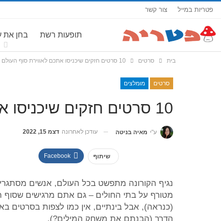
פטריות במייל
צור קשר
תופעות רשת
בחן את 
בית
סרטים
10 סרטים חזקים שיכניסו אתכם לאווירת סוף העולם
סרטים
מומלצים
10 סרטים חזקים שיכניסו אתכם לאווירת סוף העולם
עודכן לאחרונה
דצמ 15, 2022
ע"י
מאיה בניטה
Facebook
שיתוף
נגיף הקורונה מתפשט בכל העולם, אנשים מסתגרים 
מטורף על בתי החולים – גם אתם מרגישים שסוף 
(כנראה), אבל בינתיים, אין כמו לצפות בסרטים ב
הדרך (הבנתם את משחק המילים?).