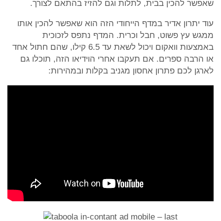
שאפשר להכין בבית, לתלות וגם להזיז בהתאם לצורך.
עוד יתרון אדיר במדף הייחודי הזה הוא שאפשר להכין אותו
ממגש עץ פשוט, חבל וכרית. המדף נתפס לזכוכית
באמצעות וואקום ויכול לשאת עד 6.5 קילו, שהם חתול אחד
או הרבה ספרים. אם תעקבו אחרי הוידיאו הזה, תוכלו גם
לארגן לכם פתרון אחסון מגניב בקלות ובמהירות: