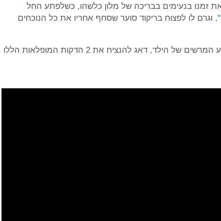
ת זמנו בנעימים בבריכה של מלון כלשהו, כשלפתע החל
, וגרם לו לפצוח בריקוד סוער שסחף אחריו את כל הנוכחים
למרבה המזל, אחד מהנוכחים במקום שצפה בביצוע המרשים של הילד, דאג להנציח את 2 הדקות המופלאות הללו