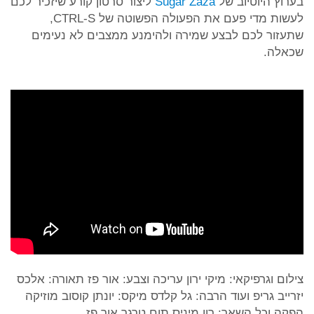
בערוץ היוטיוב של
Sugar Zaza
ליצור סרטון קורע שיזכיר לכם
לעשות מדי פעם את הפעולה הפשוטה של CTRL-S,
שתעזור לכם לבצע שמירה ולהימנע ממצבים לא נעימים
שכאלה.
צילום וגרפיקאי: מיקי ירון עריכה וצבע: אור פז תאורה: אלכס
יזרייב גריפ ועוד הרבה: גל קלדס מיקס: יונתן קוסוב מוזיקה
הפקה וכל השאר: רון מיניס תום טרגר אור פז