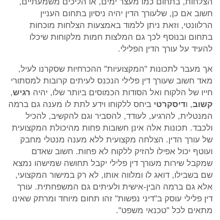
הצלחות, בתחום כמו מעצר ימים, או הליכים משמעתיים,
חשוב אם כן, שלעורך הדין יהיה ניסיון בתחום העניין
הרלוונטי, וזאת ניתן ללמוד באמצעות הצלחות מוכחות
בתחום ובנוסף לכך גם המלצות חמות מלקוחות שיכלו
להעיד על עורך הדין הפלילי.
אך מעבר לתכונות "המקצועיות" ההכרחיות שסקרנו לעיל,
מאד חשוב שעורך דין פלילי הנכנס לעיתים קרובות למסתורי
חייו של הלקוח ואל הסודות הכמוסים ביותר שלו, יהיה
רגיש
,
קשוב
, ו
דיסקרטי
ביחס ללקוחו וידע לתת לו מענה גם ברמה
המנטלית, להרגיע, לעודד, להסביר וגם להקשיב, להכיל
ולכבד. תכונות אלה אינן חשובות פחות מהיכולת המקצועית
של עורך הדין. הצלחה מקצועית ללא מענה מנטלי מחבק
ועוטף יכול אפילו להזיק ללקוח לא פחות. חשוב שאדם
שמקבל שירות מעורך דין פלילי יקבל תחושה שמישהו נמצא
שם בשבילו, דואג לו ומלווה אותו, לא רק במישור המקצועי,
אלא גם ברמה הבין-אישית ולעיתים גם המשפחתית. עורך
דין פלילי עוסק ב"דיני נפשות" זהו תחום מיוחד ומרתק שאינו
מתאים לכל "טכנאי משפט".