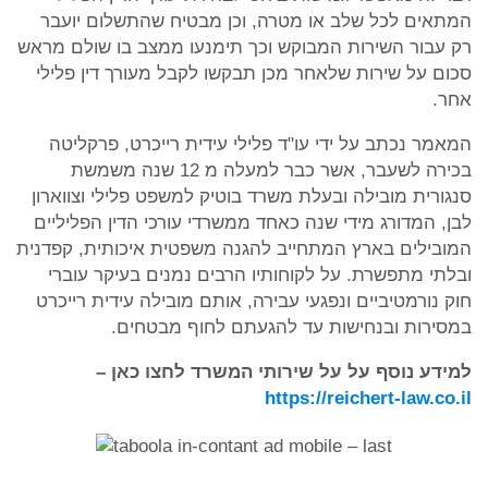
המתאים לכל שלב או מטרה, וכן מבטיח שהתשלום יועבר
רק עבור השירות המבוקש וכך תימנעו ממצב בו שולם מראש
סכום על שירות שלאחר מכן תבקשו לקבל מעורך דין פלילי
אחר.
המאמר נכתב על ידי עו"ד פלילי עידית רייכרט, פרקליטה
בכירה לשעבר, אשר כבר למעלה מ 12 שנה משמשת
סנגורית מובילה ובעלת משרד בוטיק למשפט פלילי וצווארון
לבן, המדורג מידי שנה כאחד ממשרדי עורכי הדין הפליליים
המובילים בארץ המתחייב להגנה משפטית איכותית, קפדנית
ובלתי מתפשרת. על לקוחותיו הרבים נמנים בעיקר עוברי
חוק נורמטיביים ונפגעי עבירה, אותם מובילה עידית רייכרט
במסירות ובנחישות עד להגעתם לחוף מבטחים.
למידע נוסף על על שירותי המשרד לחצו כאן –
https://reichert-law.co.il