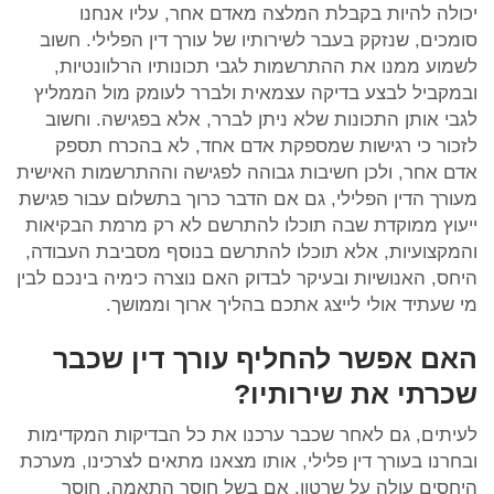
יכולה להיות בקבלת המלצה מאדם אחר, עליו אנחנו
סומכים, שנזקק בעבר לשירותיו של עורך דין הפלילי. חשוב
לשמוע ממנו את ההתרשמות לגבי תכונותיו הרלוונטיות,
ובמקביל לבצע בדיקה עצמאית ולברר לעומק מול הממליץ
לגבי אותן התכונות שלא ניתן לברר, אלא בפגישה. וחשוב
לזכור כי רגישות שמספקת אדם אחד, לא בהכרח תספק
אדם אחר, ולכן חשיבות גבוהה לפגישה וההתרשמות האישית
מעורך הדין הפלילי, גם אם הדבר כרוך בתשלום עבור פגישת
ייעוץ ממוקדת שבה תוכלו להתרשם לא רק מרמת הבקיאות
והמקצועיות, אלא תוכלו להתרשם בנוסף מסביבת העבודה,
היחס, האנושיות ובעיקר לבדוק האם נוצרה כימיה בינכם לבין
מי שעתיד אולי לייצג אתכם בהליך ארוך וממושך.
האם אפשר להחליף עורך דין שכבר
שכרתי את שירותיו?
לעיתים, גם לאחר שכבר ערכנו את כל הבדיקות המקדימות
ובחרנו בעורך דין פלילי, אותו מצאנו מתאים לצרכינו, מערכת
היחסים עולה על שרטון. אם בשל חוסר התאמה, חוסר