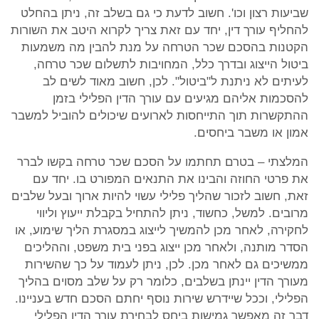
שביעות רצון וכו'. חשוב לדעת כי גם בשלב זה, ניתן בהחלט
להחליף עורך דין, יחד עם זאת צריך לקרוא היטב את השורות
הקטנות בהסכם שכר הטרחה על מנת להבין מה משמעות
ביטול הייצוג ובדרך כלל, המחויבות לתשלום שכר טרחה,
לעיתים לא ניתנת ל"ביטול". לכן, חשוב מאוד לשים לב
להסכמות אליהם מגיעים עם עורך הדין הפלילי בזמן
ההתקשרות תוך התייחסות לארועים שיכולים להוביל למשבר
אמון או משבר ביחסים.
המלצתי – בטרם תחתמו על הסכם שכר טרחה בקשו לברר
את פרטי החוזה והבינו את התנאים המפורט בו. יחד עם
זאת, חשוב לזכור שהליך פלילי עשוי להיות ארוך ובעל שלבים
מרובים. למשל, כחשוד, ניתן להתחיל בקבלת ייעוץ וליווי
לחקירה, לאחר מכן להמשיך לייצוג במסגרת הליך שימוע, או
הסדר מותנה, ולאחר מכן ייצוג בפני בית משפט, וההליכים
ממשיכים גם לאחר מכן. לכן, ניתן לעמוד על כך שהשירות
מעורך הדין יינתן בשלבים, כלומר רק על שלב מסוים בהליך
הפלילי, וככל שיידרש שירות נוסף יחתם הסכם חדש בעניינו.
דבר זה מאפשר גמישות ביחס לבחירת עורך הדין הפלילי