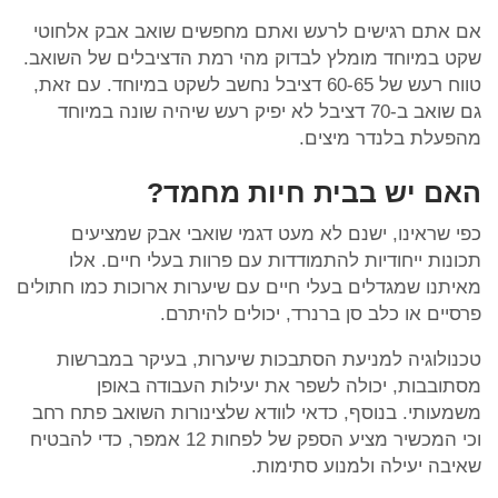
אם אתם רגישים לרעש ואתם מחפשים שואב אבק אלחוטי
שקט במיוחד מומלץ לבדוק מהי רמת הדציבלים של השואב.
טווח רעש של 60-65 דציבל נחשב לשקט במיוחד. עם זאת,
גם שואב ב-70 דציבל לא יפיק רעש שיהיה שונה במיוחד
מהפעלת בלנדר מיצים.
האם יש בבית חיות מחמד?
כפי שראינו, ישנם לא מעט דגמי שואבי אבק שמציעים
תכונות ייחודיות להתמודדות עם פרוות בעלי חיים. אלו
מאיתנו שמגדלים בעלי חיים עם שיערות ארוכות כמו חתולים
פרסיים או כלב סן ברנרד, יכולים להיתרם.
טכנולוגיה למניעת הסתבכות שיערות, בעיקר במברשות
מסתובבות, יכולה לשפר את יעילות העבודה באופן
משמעותי. בנוסף, כדאי לוודא שלצינורות השואב פתח רחב
וכי המכשיר מציע הספק של לפחות 12 אמפר, כדי להבטיח
שאיבה יעילה ולמנוע סתימות.