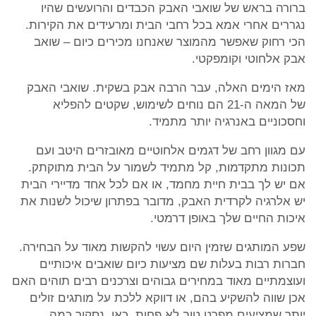
ברורה בראש של שואבי האבק הכבדים והרועשים שהיו
נגררים אחרי אמא בכל רחבי הבית ומרעידים את הקירות.
הכי רחוק שאפשר מהמוצר שאנחנו מכירים כיום – שואב
אבק אלחוטי וקומפקטי.
מאז הימים האלה, עבר הרבה אבק בשקית. שואבי האבק
של המאה ה-21 הם נוחים לשימוש, שקטים להפליא
וחסכוניים באנרגיה יותר מתמיד.
עם מגוון רחב של דגמים אלחוטיים מאובזרים היטב ועם
תכונות מתקדמות, קל מתמיד לשמור על הבית מתוקתק.
אם יש לך בבית חיית מחמד, או אם לכל אחד מדיירי הבית
יש אלרגיה לקרדית האבק, מדובר בפתרון שיכול לשנות את
איכות החיים שלך באופן דרמטי.
שפע המותגים שזמין היום עשוי להקשות מאוד על הבחירה.
חברות רבות בעלות שם מציעות כיום שואבים איכותיים
ועוצמתיים מאוד במחירים גבוהים וצרכנים רבים תוהים האם
אכן שווה להשקיע בהם, או דווקא ללכת על מותגים זולים
יותר שמציעים מפרט טוב לא פחות. כאן, נסקור כמה