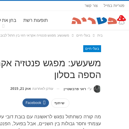
פטריות במייל
צור קשר
תופעות רשת
בחן את 
בית
בעלי חיים
משעשע: מפגש פנטזיה אקראי הזוי בין חתול לבובת
בעלי חיים
משעשע: מפגש פנטזיה אקראי
הספה בסלון
עודכן לאחרונה
אוק 21, 2015
ע"י
רועי פרבשטיין
Facebook
שיתוף
מה קורה כשחתול נפגש לראשונה עם בובת דובי על
עצמתי וחסר גבולות בין השניים, אבל בפועל, הפנט