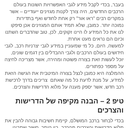
בעבר, בכדי לקבל מידע לגבי האפשרויות השונות בעולם
הרכבים החדשים, היה צורך לקנות מגזינים ייעודיים – אשר
במקרים רבים "ראו אור" רק אחת לחודש ואף בתדירות
נמוכה יותר. כמובן, שלא תמיד אותם המגזינים אכן סיפקו
לנו את כל המידע לו היינו זקוקים, לכן, טוב שהדברים השתנו
וכיום הם נראים מעט אחרת.
למעשה, היום, כל מי שמעוניין במידע לגבי יצרניות רכב, לגבי
חידושים בעולם הרכבים ולגבי ההבדלים בין דגמים שונים,
יוכל לעשות זאת בצורה פשוטה ומהירה, אשר מצריכה לחיצה
על מספר כפתורים.
ההמלצה היא כמובן לנצל בצורה המיטבית את הגישה הזאת
למידע, על מנת לדעת כל מה שאתם צריכים בדרך לרכישת
רכב חדש, אשר יספק מענה על מלוא הדרישות והצרכים.
טיפ 2 – הבנה מקיפה של הדרישות
והצרכים
בכדי לבחור ברכב המושלם, קיימת חשיבות גבוהה להבין את
מלוא הדרישות והצרכים מהרכב. בין היתר, חשוב שתבינו