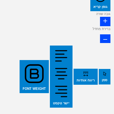
גופן קריא
גובה שורה
ברירת מחדל
סמן
ריווח אותיות
FONT WEIGHT
יישר טקסט