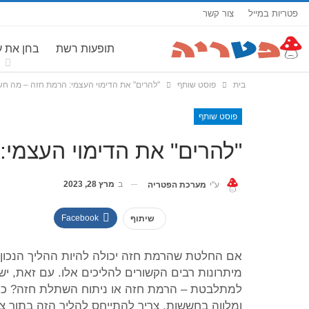
פטריות במייל
צור קשר
תופעות רשת
בחן את 
בית
פוסט שותף
"להרים" את הדימוי העצמי: הרמת חזה – מה ח
פוסט שותף
"להרים" את הדימוי העצמי
ב
מרץ 28, 2023
ע"י
מערכת הפטריה
Facebook
שיתוף
אם החלטת שהרמת חזה יכולה להיות ההליך הנכון עב
מיתרונות רבים הקשורים להליכים אלו. עם זאת, 
למתלבטת – הרמת חזה או ניתוח השתלת חזה? כ
ומלווה בחששות, צריך להתייחס להליך הזה בתור צ