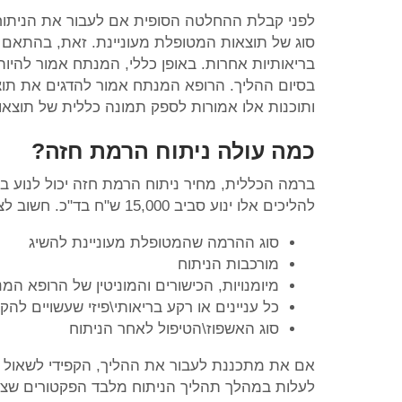
לפני קבלת ההחלטה הסופית אם לעבור את הניתוח א
סוג של תוצאות המטופלת מעוניינת. זאת, בהתאם ו
בריאותיות אחרות. באופן כללי, המנתח אמור להיות
בסיום ההליך. הרופא המנתח אמור להדגים את תוצא
ותוכנות אלו אמורות לספק תמונה כללית של תוצאו
כמה עולה ניתוח הרמת חזה?
להליכים אלו ינוע סביב 15,000 ש"ח בד"כ. חשוב לציין כי העלות המדויקת תהיה תלויה בגורמים הבאים:
סוג ההרמה שהמטופלת מעוניינת להשיג
מורכבות הניתוח
מיומנויות, הכישורים והמוניטין של הרופא המ
כל עניינים או רקע בריאותי\פיזי שעשויים ל
סוג האשפוז\הטיפול לאחר הניתוח
אם את מתכננת לעבור את ההליך, הקפידי לשאול 
לעלות במהלך תהליך הניתוח מלבד הפקטורים שצוינ