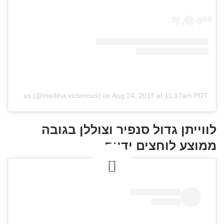
A post shared by Medina Victorious (@medina.victorious)
on
Aug 24, 2017 at 11:17am PDT
לווייתן גדול סנפיר וצוללן בגובה
ממוצע לוחצים ידיים