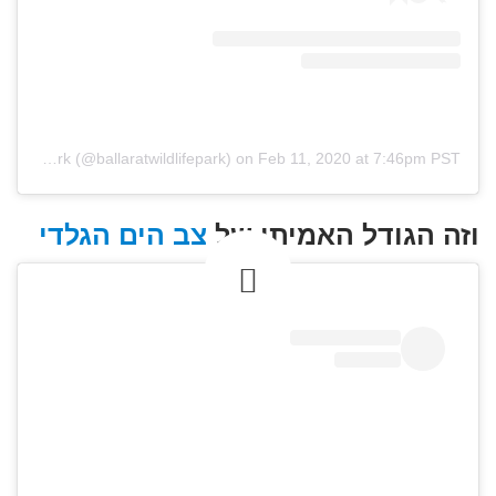
A post shared by Ballarat Wildlife Park (@ballaratwildlifepark)
on
Feb 11, 2020 at 7:46pm PST
וזה הגודל האמיתי של
צב הים הגלדי