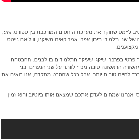
י משנת 1994 בבימויו של סטיב ג'יימס שחוקר את מערכת היחסים המורכבת בין ספורט, גזע,
 שני תלמידי תיכון אפרו-אמריקאים משיקגו, וויליאם גייטס
 מקצוענים.
פר פרטי בפרברי שיקגו שעיקר התלמידים בו לבנים. ההבטחה
השורה הראשונה טובה מכדי לוותר על שני הנערים ובני
רך לחיים טובים יותר. אבל ככל שהסרט מתקדם, אנו רואים את
נחנו שמחים לעדכן אתכם שמצאנו אותו ביוטיוב והוא זמין