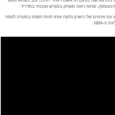
 מתרגש שוב בפעם הראשונה אחרי הרבה זמן, כשהוא פוגש
הרננגומס), שהוא רואה משחק במגרש שכונתי במדריד.
 עם ארגזים של כישרון ולוקח אותו תחת חסותו במטרה לטפח
ה-NBA.