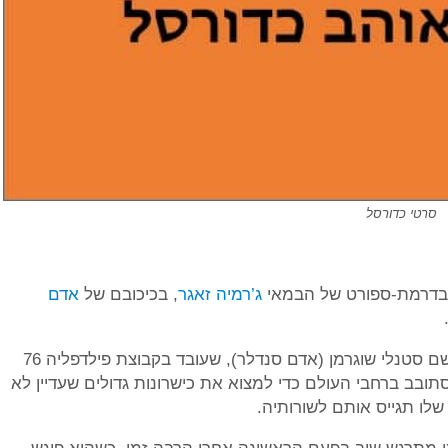
סרטי כדורסל
 בדרמת-ספורט של הבמאי
ג’רמיה זאגר
, בכיכובם של
אדם
עלילת הסרט מגוללת סיפור על סקאוטר ב-NBA בשם סטנלי שוגרמן (אדם סנדלר), שעובד בקבוצת פילדפליה 76
ד שלו זה להסתובב ברחבי העולם כדי למצוא את כישרונות גדולים שעדיין לא
ו תגייס אותם לשורותיה.