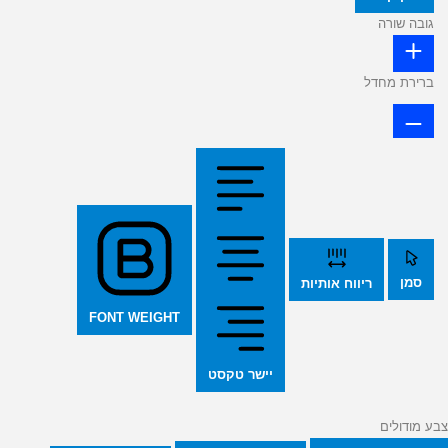
גובה שורה
ברירת מחדל
סמן
ריווח אותיות
FONT WEIGHT
יישר טקסט
צבע מודולים