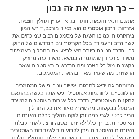
– כך תעשו את זה נכון
אומנם תנאי הזכאות התרחבו, אך עדיין תהליך הוצאת
אזרחות ודרכון אוסטריים הוא מאוד מורכב, דורש המון
בירוקרטיה וכמובן השגה של מסמכים רבים שמוכחים את
קשר הדם והעמידה בכל הקריטריונים הנדרשים של החוק.
לכן, הדרך הטובה ביותר היא לבצע את התהליך באמצעות
משרד עורכי דין שמתמחה בנושא. משרד כזה מחזיק
בקשרים מול כל הארכיונים הנדרשים באוסטריה ושאר
הרשויות, מה שעוזר מאוד בהשגת המסמכים.
המומחה גם ידאג לתרגום ואישור נוטריוני של המסמכים
הרלוונטיים ולחותמות אפוסטיל ויגיש את הבקשה בהתאם
לתקנות האוסטריות, בדרך כלל ישירות באוסטריה למשרד
המטפל בבקשות, מה שיזרז מאוד את כל התהליך
הבירוקרטי. לגבי כמה זמן לוקח תהליך קבלת האזרחות
האוסטרית, בדרך כלל לא יותר משנה וחצי. לאחר קבלת
האזרחות האוסטרית ניתן לקבוע תור לשגרירות האוסטרית
בישראל ולהזמין את הדרכון אוסטרי. עלות התהליך תלויה