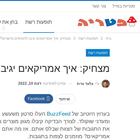
פטריות במייל
צור קשר
תופעות רשת
בחן את 
בית
תופעות רשת
מצחיק: איך אמריקאים יגיבו לחטיפים מישראל?
תופעות רשת
מצחיק: איך אמריקאים יגיב
עודכן לאחרונה
דצמ 10, 2022
ע"י
גלעד גזית
Facebook
שיתוף
בערוץ היוטיוב של
BuzzFeed
העלו סרטון משעשע בו
ומעדני שוקולד. לצורך הבדיקה קיבלו מגוון מוצרים 
את התגובות של הצוות שבלס אותם. אז מה אתם או
אמריקאים? מוזמנים לצפות בתגובות.