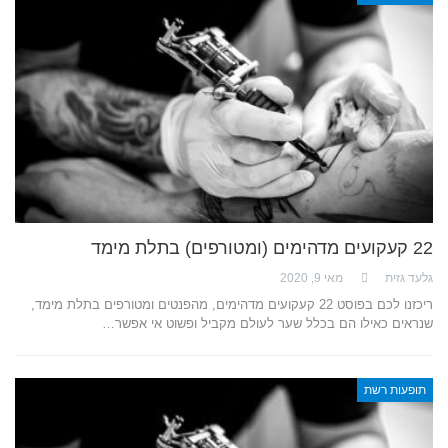
22 קעקועים מדהימים (ומטורפים) בתלת מימד
גלעד גזית
מאי 9, 2020
ריכזנו לכם בפוסט 22 קעקועים מדהימים, מהפנטים ומטורפים בתלת מימד,
שנראים כאילו הם בכלל שער לעולם מקביל ופשוט אי אפשר…
תופעות רשת