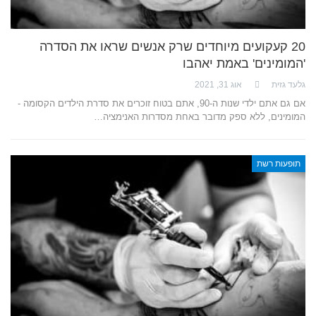
20 קעקועים מיוחדים שרק אנשים שראו את הסדרה
'המומינים' באמת יאהבו
גלעד גזית
אוג 31, 2021
אם גם אתם ילדי שנות ה-90, אתם בטוח זוכרים את סדרת הילדים הקסומה -
המומינים, ללא ספק מדובר באחת מסדרות האנימציה…
תופעות רשת