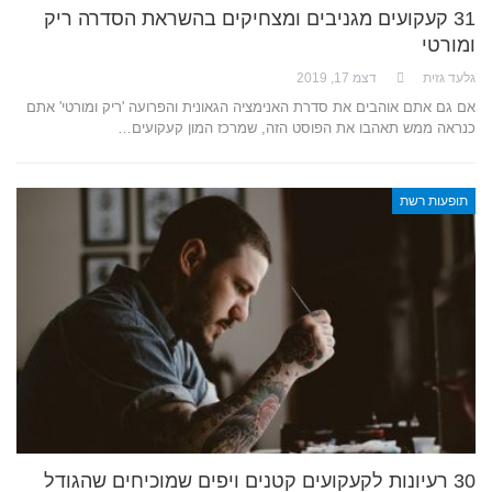
31 קעקועים מגניבים ומצחיקים בהשראת הסדרה ריק
ומורטי
גלעד גזית
דצמ 17, 2019
אם גם אתם אוהבים את סדרת האנימציה הגאונית והפרועה 'ריק ומורטי' אתם
כנראה ממש תאהבו את הפוסט הזה, שמרכז המון קעקועים…
תופעות רשת
30 רעיונות לקעקועים קטנים ויפים שמוכיחים שהגודל