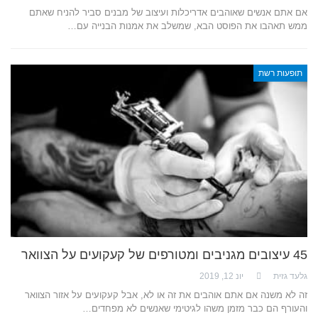
אם אתם אנשים שאוהבים אדריכלות ועיצוב של מבנים סביר להניח שאתם
ממש תאהבו את הפוסט הבא, שמשלב את אמנות הבנייה עם…
תופעות רשת
45 עיצובים מגניבים ומטורפים של קעקועים על הצוואר
גלעד גזית
יונ 12, 2019
זה לא משנה אם אתם אוהבים את זה או לא, אבל קעקועים על אזור הצוואר
והעורף הם כבר מזמן משהו לגיטימי שאנשים לא מפחדים…