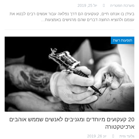
מערכת הפטריה
יול 25, 2019
בעידן בו אנחנו חיים, קעקועים הם דרך נפלאה עבור אנשים רבים לבטא את
עצמם ולהוציא החוצה דברים שהם מרגישים באמצעות…
תופעות רשת
20 קעקועים מיוחדים ומגניבים לאנשים שממש אוהבים
ארכיטקטורה
גלעד גזית
יונ 26, 2019