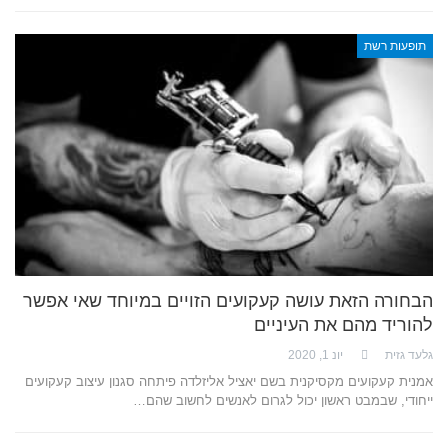
תופעות רשת
הבחורה הזאת עושה קעקועים הזויים במיוחד שאי אפשר
להוריד מהם את העיניים
גלעד גזית
יונ 1, 2020
אמנית קעקועים מקסיקנית בשם יאציל אליזלדה פיתחה סגנון עיצוב קעקועים
ייחודי, שבמבט ראשון יכול לגרום לאנשים לחשוב שהם…