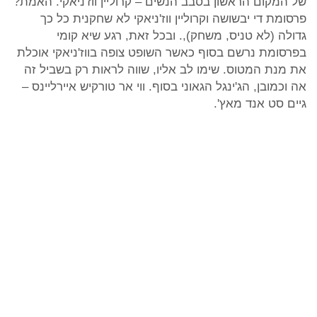
של המקום הראשון בסבב הנשים – קרוליין ווז'ניאקי. האמת?
פרסומת די יבשושה וקרוליין ווז'ניאקי לא שחקנית כל כך
גדולה (לא טניס, משחק),. ובכל זאת, רגע שיא קומי
בפרסומת נרשם בסוף כאשר השופט צופה בווז'ניאקי אוכלת
את מנת המטוס. שימו לב אליו, שווה לראות רק בשביל זה
אה וכמובן, הג'ינגל הגאוני בסוף. ווי אר טורקיש איירליינס –
גיים סט אנד מאץ'.