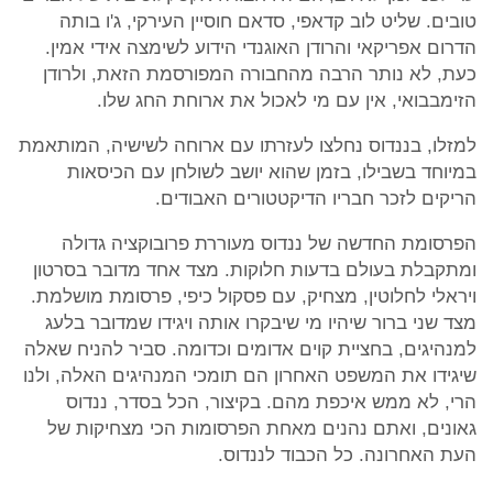
טובים. שליט לוב קדאפי, סדאם חוסיין העירקי, ג'ו בותה
הדרום אפריקאי והרודן האוגנדי הידוע לשימצה אידי אמין.
כעת, לא נותר הרבה מהחבורה המפורסמת הזאת, ולרודן
הזימבבואי, אין עם מי לאכול את ארוחת החג שלו.
למזלו, בננדוס נחלצו לעזרתו עם ארוחה לשישיה, המותאמת
במיוחד בשבילו, בזמן שהוא יושב לשולחן עם הכיסאות
הריקים לזכר חבריו הדיקטטורים האבודים.
הפרסומת החדשה של ננדוס מעוררת פרובוקציה גדולה
ומתקבלת בעולם בדעות חלוקות. מצד אחד מדובר בסרטון
ויראלי לחלוטין, מצחיק, עם פסקול כיפי, פרסומת מושלמת.
מצד שני ברור שיהיו מי שיבקרו אותה ויגידו שמדובר בלעג
למנהיגים, בחציית קוים אדומים וכדומה. סביר להניח שאלה
שיגידו את המשפט האחרון הם תומכי המנהיגים האלה, ולנו
הרי, לא ממש איכפת מהם. בקיצור, הכל בסדר, ננדוס
גאונים, ואתם נהנים מאחת הפרסומות הכי מצחיקות של
העת האחרונה. כל הכבוד לננדוס.