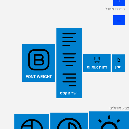
ברירת מחדל
סמן
ריווח אותיות
FONT WEIGHT
יישר טקסט
צבע מודולים