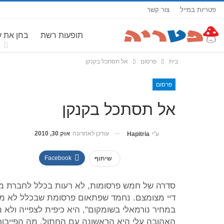
פטריות במייל
צור קשר
תופעות רשת
בחן את 
בית
פרסום
אל תסתכל בקנקן
פרסום
אל תסתכל בקנקן
עודכן לאחרונה
אוק 30, 2010
ע"י
Hapitria
Facebook
שיתוף
סדרה של חמש פרסומות, לא רעות בכלל לחברת מ
דיי מצומצם. נחמד שפתאום פרסומת שבכלל לא מד
במחיר נורמאלי בשומקום", היא כיפית לצפייה ולא
האהובה עלי היא הראשונה עם החתול. מה הפייבו