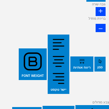
גובה שורה
ברירת מחדל
סמן
ריווח אותיות
FONT WEIGHT
יישר טקסט
צבע מודולים