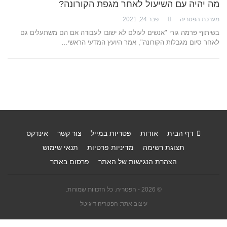
מה יהיה עם השיעול לאחר מגפת הקורונה?
מערכת הפטריה
פבר 24, 2021
בשיתוף פרמה גורי "אנשים לעולם לא ישובו לעבודה אם הם משתעלים גם
לאחר סיום מגבלות הקורונה", אמר היועץ המדעי הראשי…
דף הבית
אודות
פטריות במייל
צור קשר
אינדקס
תצוגת רשימה
מדיניות פרטיות
תנאי שימוש
הצהרת הנגישות של האתר
פרסום באתר
© 2026 - הפטריה. כל הזכויות שמורות.
עיצוב אתר: הפטריה דיגיטל