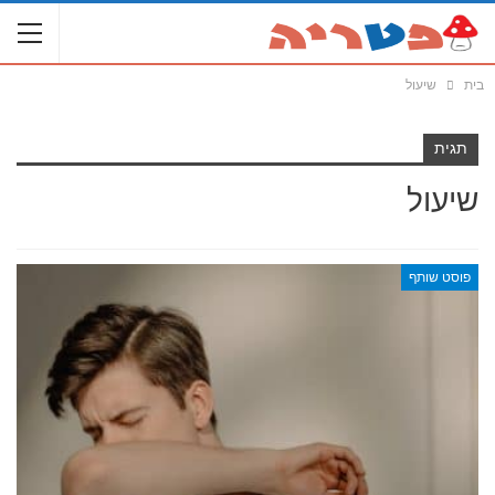
בית
שיעול
תגית
שיעול
פוסט שותף