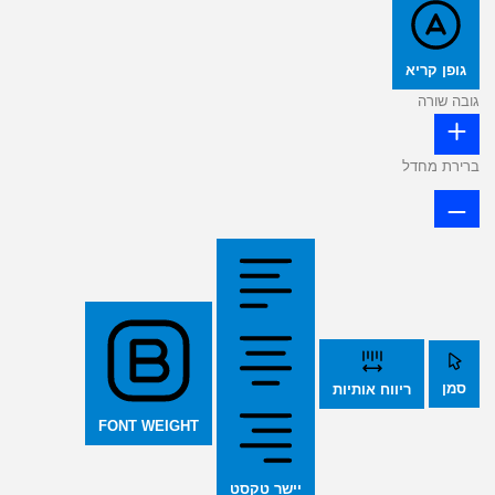
גופן קריא
גובה שורה
ברירת מחדל
סמן
ריווח אותיות
FONT WEIGHT
יישר טקסט