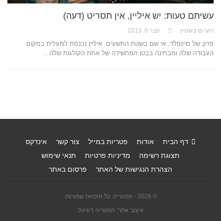
עשיתם טעות: יש איליין, אין תסריט (דעה)
רועי פרבשטיין
פבר 6, 2013
פרק של סיינפלד, אי שם בשנות התשעים. איליין נכנסת למעלית במקום
העבודה שלה ומבחינה בבטן המחשידה של אחת הקולגות שלה…
דף הבית
אודות
פטריות במייל
צור קשר
אינדקס
תצוגת רשימה
מדיניות פרטיות
תנאי שימוש
הצהרת הנגישות של האתר
פרסום באתר
© 2026 - הפטריה. כל הזכויות שמורות.
עיצוב אתר: הפטריה דיגיטל