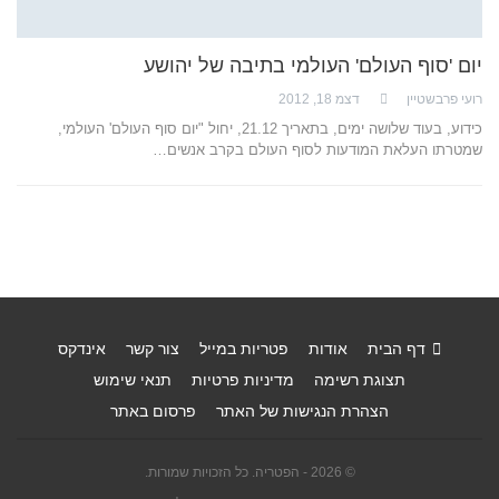
יום 'סוף העולם' העולמי בתיבה של יהושע
רועי פרבשטיין
דצמ 18, 2012
כידוע, בעוד שלושה ימים, בתאריך 21.12, יחול "יום סוף העולם' העולמי,
שמטרתו העלאת המודעות לסוף העולם בקרב אנשים…
דף הבית
אודות
פטריות במייל
צור קשר
אינדקס
תצוגת רשימה
מדיניות פרטיות
תנאי שימוש
הצהרת הנגישות של האתר
פרסום באתר
© 2026 - הפטריה. כל הזכויות שמורות.