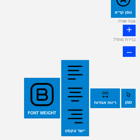
גופן קריא
גובה שורה
ברירת מחדל
סמן
ריווח אותיות
FONT WEIGHT
יישר טקסט