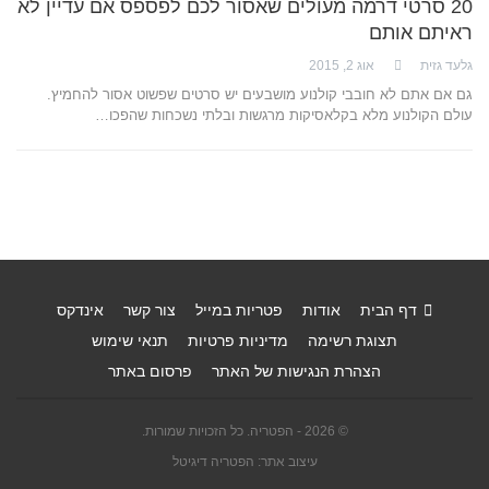
20 סרטי דרמה מעולים שאסור לכם לפספס אם עדיין לא
ראיתם אותם
גלעד גזית
אוג 2, 2015
גם אם אתם לא חובבי קולנוע מושבעים יש סרטים שפשוט אסור להחמיץ.
עולם הקולנוע מלא בקלאסיקות מרגשות ובלתי נשכחות שהפכו…
דף הבית
אודות
פטריות במייל
צור קשר
אינדקס
תצוגת רשימה
מדיניות פרטיות
תנאי שימוש
הצהרת הנגישות של האתר
פרסום באתר
© 2026 - הפטריה. כל הזכויות שמורות.
עיצוב אתר: הפטריה דיגיטל