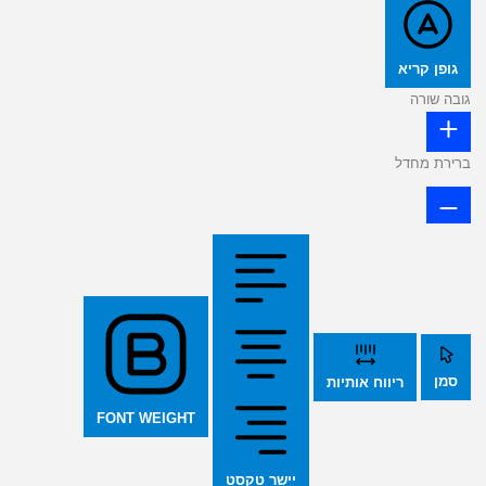
גופן קריא
גובה שורה
ברירת מחדל
סמן
ריווח אותיות
FONT WEIGHT
יישר טקסט