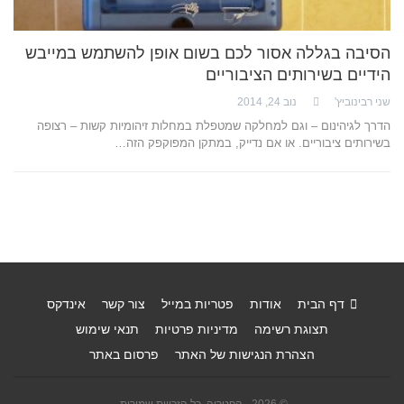
הסיבה בגללה אסור לכם בשום אופן להשתמש במייבש
הידיים בשירותים הציבוריים
שני רבינוביץ'
נוב 24, 2014
הדרך לגיהינום – וגם למחלקה שמטפלת במחלות זיהומיות קשות – רצופה
בשירותים ציבוריים. או אם נדייק, במתקן המפוקפק הזה…
דף הבית
אודות
פטריות במייל
צור קשר
אינדקס
תצוגת רשימה
מדיניות פרטיות
תנאי שימוש
הצהרת הנגישות של האתר
פרסום באתר