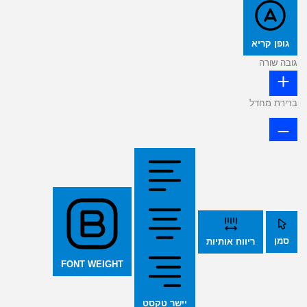
גופן קריא
גובה שורה
ברירת מחדל
סמן
ריווח אותיות
FONT WEIGHT
יישר טקסט