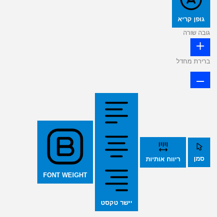
גופן קריא
גובה שורה
ברירת מחדל
סמן
ריווח אותיות
FONT WEIGHT
יישר טקסט