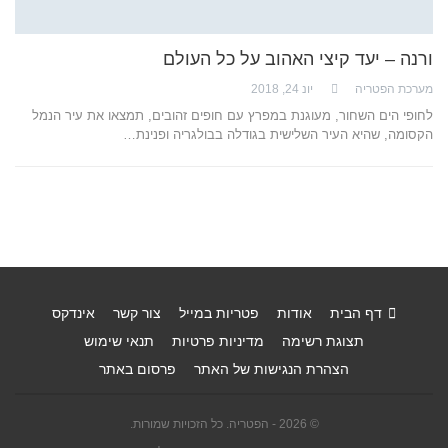
ורנה – יעד קיצי האהוב על כל העולם
מערכת הפטריה
יונ 24, 2018
לחופי הים השחור, מעוגנת במפרץ עם חופים זהובים, תמצאו את עיר הנמל
הקסומה, שהיא העיר השלישית בגודלה בבולגריה ופנינת…
דף הבית
אודות
פטריות במייל
צור קשר
אינדקס
תצוגת רשימה
מדיניות פרטיות
תנאי שימוש
הצהרת הנגישות של האתר
פרסום באתר
© 2026 - הפטריה. כל הזכויות שמורות.