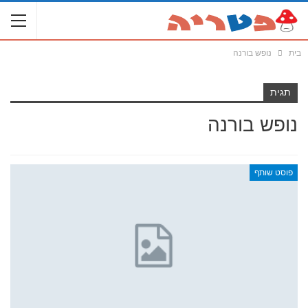
בית
נופש בורנה
תגית
נופש בורנה
פוסט שותף