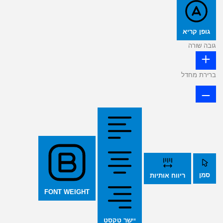
גופן קריא
גובה שורה
ברירת מחדל
סמן
ריווח אותיות
FONT WEIGHT
יישר טקסט