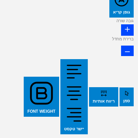
גופן קריא
גובה שורה
ברירת מחדל
סמן
ריווח אותיות
FONT WEIGHT
יישר טקסט