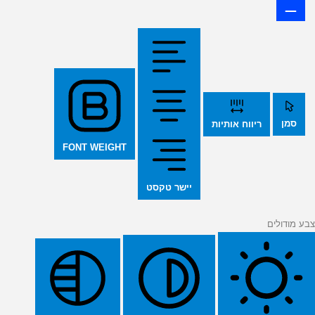
סמן
ריווח אותיות
FONT WEIGHT
יישר טקסט
צבע מודולים