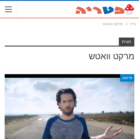
בית
מרקט וואטש
תגית
מרקט וואטש
פרסום