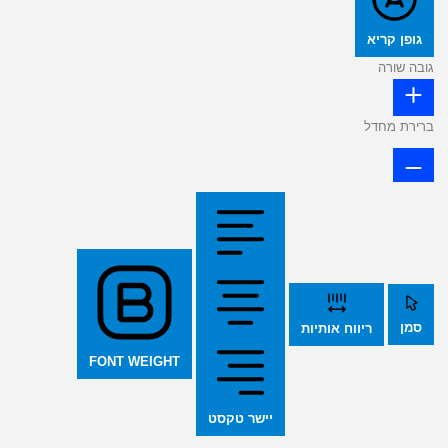
גופן קריא
גובה שורה
ברירת מחדל
סמן
ריווח אותיות
FONT WEIGHT
יישר טקסט