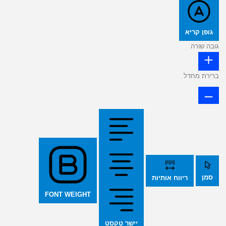
גופן קריא
גובה שורה
ברירת מחדל
סמן
ריווח אותיות
FONT WEIGHT
יישר טקסט