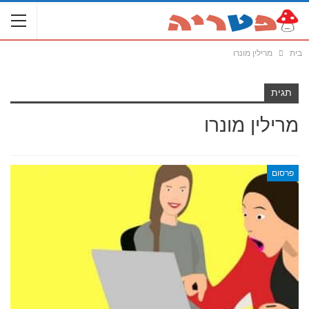
בית
מרילין מונרו
תגית
מרילין מונרו
פרסום