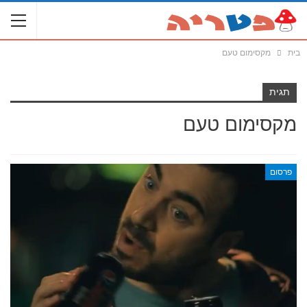
בית
מקסימום טעם
תגית
מקסימום טעם
פרסום