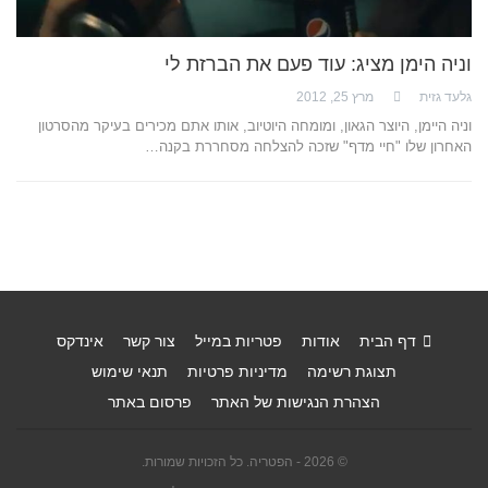
וניה הימן מציג: עוד פעם את הברזת לי
גלעד גזית
מרץ 25, 2012
וניה היימן, היוצר הגאון, ומומחה היוטיוב, אותו אתם מכירים בעיקר מהסרטון
האחרון שלו "חיי מדף" שזכה להצלחה מסחררת בקנה…
דף הבית
אודות
פטריות במייל
צור קשר
אינדקס
תצוגת רשימה
מדיניות פרטיות
תנאי שימוש
הצהרת הנגישות של האתר
פרסום באתר
© 2026 - הפטריה. כל הזכויות שמורות.