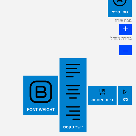
גופן קריא
גובה שורה
ברירת מחדל
סמן
ריווח אותיות
FONT WEIGHT
יישר טקסט