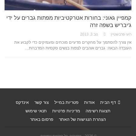
קמפיין גאוני: בחורות אטרקטיביות מפתות גברים על ידי
ג'יבריש בשפה זרה
רועי פרבשטיין
נוב 3, 2013
אין צורך להסתמך על מחקרים מדעיים מוכחים ומעמיקים כדי לקבוע את
העובדה הבאה: גברים אוהבים לצפות בנשים סקסיות המדברות…
דף הבית
אודות
פטריות במייל
צור קשר
אינדקס
תצוגת רשימה
מדיניות פרטיות
תנאי שימוש
הצהרת הנגישות של האתר
פרסום באתר