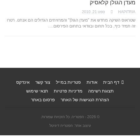
מעדן הגולן קלאסיק
HAPITRIA
ספט 21, 2010
שטראוס השיקה מחדש את "מעדן הגולן" והמרוויחים הגדולים הם אנחנו. רטרו
זה תמיד כיף, בכל תחום ובוודאי בתחום הפירסום.…
דף הבית
אודות
פטריות במייל
צור קשר
אינדקס
תצוגת רשימה
מדיניות פרטיות
תנאי שימוש
הצהרת הנגישות של האתר
פרסום באתר
© 2026 - הפטריה. כל הזכויות שמורות.
עיצוב אתר: הפטריה דיגיטל