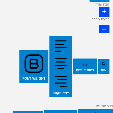
גובה שורה
ברירת מחדל
סמן
ריווח אותיות
FONT WEIGHT
יישר טקסט
צבע מודולים