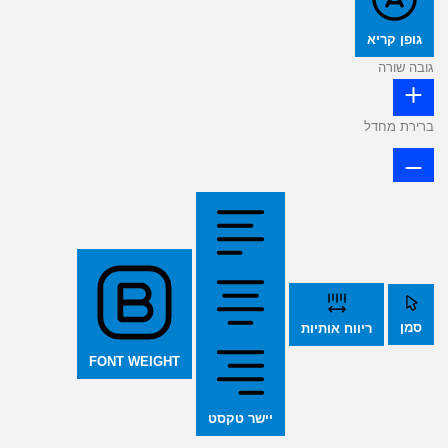
גופן קריא
גובה שורה
ברירת מחדל
סמן
ריווח אותיות
FONT WEIGHT
יישר טקסט