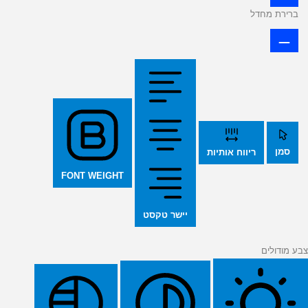
ברירת מחדל
סמן
ריווח אותיות
FONT WEIGHT
יישר טקסט
צבע מודולים