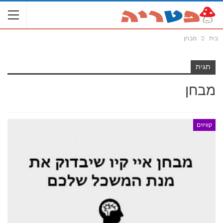
בית
מבחן
תגית
מבחן
קוויזים