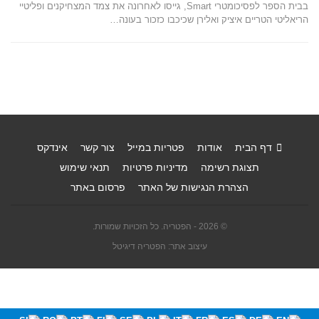
בבית הספר לפסיכומטרי Smart, גייסו לאחרונה את צמד המצחיקנים ופליטיי
הריאליטי הטריים איציק ואלירן שכיכבו כזכור בעונה…
דף הבית
אודות
פטריות במייל
צור קשר
אינדקס
תצוגת רשימה
מדיניות פרטיות
תנאי שימוש
הצהרת הנגישות של האתר
פרסום באתר
© 2026 - הפטריה. כל הזכויות שמורות.
עיצוב אתר: הפטריה דיגיטל