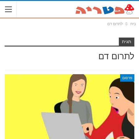
בית
לתרום דם
תגית
לתרום דם
פרסום