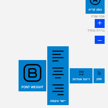
גופן קריא
גובה שורה
ברירת מחדל
סמן
ריווח אותיות
FONT WEIGHT
יישר טקסט